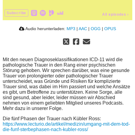
Subscribe
All episodes
›
Audio herunterladen:
MP3
|
AAC
|
OGG
|
OPUS
Mit den neuen Diagnoseklassifikationen ICD-11 wird die
pathologische Trauer in den Rang einer psychischen
Störung gehoben. Wir sprechen darüber, was eine gesunde
Trauer von prolongierter oder pathologischer Trauer
unterscheidet, was Gründe und Risiken für komplizierte
Trauer sind, was dabei im Hirn passiert und welche Ansätze
es gibt, um Betroffene zu unterstützen. Keine Sorge, alle
sind gesund, aber leider, leider müssen wir Abschied
nehmen von einem geliebten Mitglied unseres Podcasts.
Mehr dazu in unserer Folge.
Die fünf Phasen der Trauer nach Kübler Ross:
https://www.lecturio.de/artikel/medizin/umgang-mit-dem-tod-
die-funf-sterbephasen-nach-kubler-ross/