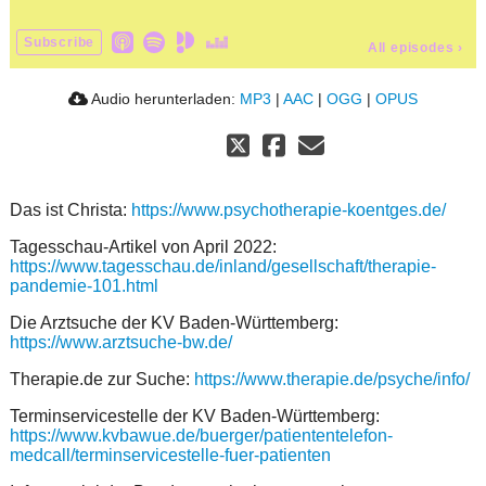
Subscribe
All episodes
›
Audio herunterladen:
MP3
|
AAC
|
OGG
|
OPUS
Das ist Christa:
https://www.psychotherapie-koentges.de/
Tagesschau-Artikel von April 2022:
https://www.tagesschau.de/inland/gesellschaft/therapie-
pandemie-101.html
Die Arztsuche der KV Baden-Württemberg:
https://www.arztsuche-bw.de/
Therapie.de zur Suche:
https://www.therapie.de/psyche/info/
Terminservicestelle der KV Baden-Württemberg:
https://www.kvbawue.de/buerger/patiententelefon-
medcall/terminservicestelle-fuer-patienten