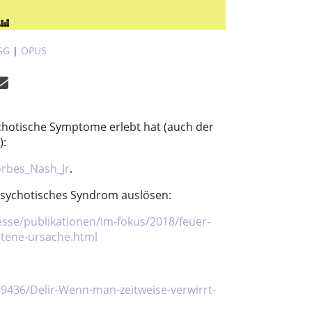
GG
|
OPUS
chotische Symptome erlebt hat (auch der
):
Forbes_Nash_Jr
.
psychotisches Syndrom auslösen:
resse/publikationen/im-fokus/2018/feuer-
ltene-ursache.html
39436/Delir-Wenn-man-zeitweise-verwirrt-