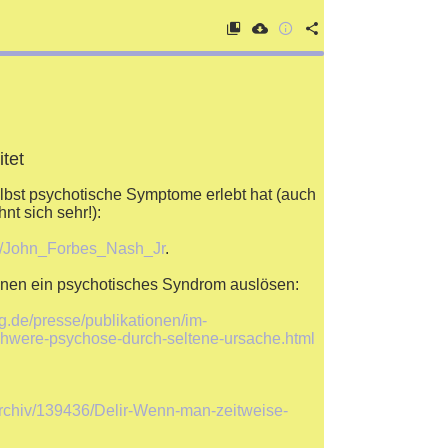
itet
lbst psychotische Symptome erlebt hat (auch
nt sich sehr!):
iki/John_Forbes_Nash_Jr
.
nen ein psychotisches Syndrom auslösen:
rg.de/presse/publikationen/im-
chwere-psychose-durch-seltene-ursache.html
/archiv/139436/Delir-Wenn-man-zeitweise-