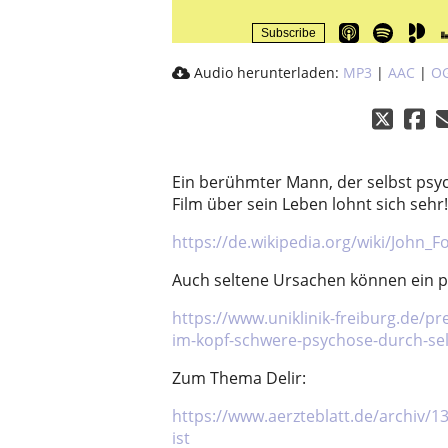
Subscribe
Audio herunterladen:
MP3
|
AAC
|
O
Ein berühmter Mann, der selbst psy
Film über sein Leben lohnt sich sehr!
https://de.wikipedia.org/wiki/John_
Auch seltene Ursachen können ein 
https://www.uniklinik-freiburg.de/p
im-kopf-schwere-psychose-durch-se
Zum Thema Delir:
https://www.aerzteblatt.de/archiv/1
ist